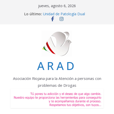
Saltar
jueves, agosto 6, 2026
al
Lo último:
Unidad de Patología Dual
contenido
DÍPTICOS INFORMATIVOS
MISIÓN, VISIÓN Y VALORES
JORNADA FORMATIVA 2025
Proyecto integra mujer
ARAD
Asociación Riojana para la Atención a personas con
problemas de Drogas