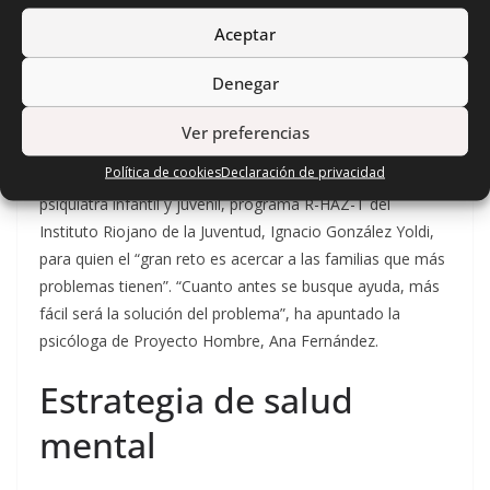
Aceptar
II Jornadas Salud Mental La Rioja / Cadena SER
Denegar
El vicepresidente del Colegio de Educadoras y Educadoras
Sociales de La Rioja, Juan Latasa, ha hecho hincapié en la
Ver preferencias
“importancia de enseñar a alertar” estos casos entre los
Política de cookies
Declaración de privacidad
adolescentes. “La prevención es clave”, ha coincidido el
psiquiatra infantil y juvenil, programa R-HAZ-T del
Instituto Riojano de la Juventud, Ignacio González Yoldi,
para quien el “gran reto es acercar a las familias que más
problemas tienen”. “Cuanto antes se busque ayuda, más
fácil será la solución del problema”, ha apuntado la
psicóloga de Proyecto Hombre, Ana Fernández.
Estrategia de salud
mental