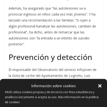
Además, ha asegurado que “las autolesiones va a
provocar ingresos en niños cada vez más jóvenes”. Y ha
lanzado una recomendación a las familias: “Si oyen a
algún profesional banalizar las autolesiones, cambien de
profesional”, ha dicho, antes de remarcar que las
autolesiones son “la entrada a un intento de suicidio
posterior”.
Prevención y detección
El responsable del Observatorio del servicio InfoJoven de
la Gota de Leche del Ayuntamiento de Logroño, Luis
Alberto San Vicents, ha aportado datos para aclarar que
Información sobre cookies
«los problemas de salud mental están creciendo de
ARAD utiliza cookies propias y de terceros con fines estadísticos y
forma notable entre la juventud”, tal y como se recoge en
analíticos únicamente si acepta su uso. Más información en la
política
numerosos estudios y estadísticas.
de cookies