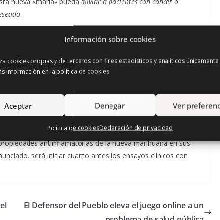
 esta nueva «maria» pueda
aliviar a pacientes con cáncer o
PROGRAMAS
deseado
.
Programa de
cionada con el concepto de justicia social), lleva 12 años
Información sobre cookies
Coordinación con el
l componente es el canabidiol, el principal ingrediente «
médico
»
Sistema Público de Salud
iza cookies propias y de terceros con fines estadísticos y analíticos únicamente
de La Rioja
ás información en la
política de cookies
oncretamente un 15,8% de componente médico (frente a un
Arad
THC, lo que le permite ofrecer todas las propiedades médicas
Aceptar
Denegar
Ver preferenc
a droga recreacional.
Política de cookies
Declaración de privacidad
ea de Jerusalén que trabaja en Tikun Olam, ha señalado en
 propiedades antiinflamatorias de la nueva marihuana en sus
unciado, será iniciar cuanto antes los ensayos clínicos con
el
El Defensor del Pueblo eleva el juego online a un
problema de salud pública