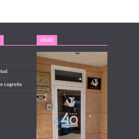
ARAD
alud
de Logroño