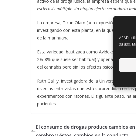
activo de la droga lúdica, la empresa espera que
esclerosis múltiple sin ningún efecto secundario in
La empresa, Tikun Olam (una expresión hebrea rela
investigando con esta planta, en la que el principa
de la marihuana.
ARAD util
su uso. M
Esta variedad, bautizada como Avidekel, tiene c
2%-8% que suele ser habitual) y apenas un 1% de 
del cannabis pero sin los efectos psicoactivos de l
Ruth Gallily, investigadora de la Universidad Hebr
diversas entrevistas que está sorprendida con las
experimentos con ratones. El siguiente paso, ha an
pacientes.
El consumo de drogas produce cambios en 
cerebro y éstos, cambios en la conducta.