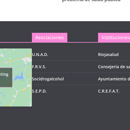
Asociaciones
Instituciones
U.N.A.D.
Riojasalud
F.R.V.S.
Consejería de s
eting
Socidrogalcohol
Ayuntamiento 
S.E.P.D.
C.R.E.F.A.T.