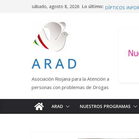
Saltar
Unidad de Patolo
Lo último:
sábado, agosto 8, 2026
al
DÍPTICOS INFO
MISIÓN, VISIÓN
contenido
JORNADA FORMA
Proyecto integra
ARAD
Asociación Riojana para la Atención a
personas con problemas de Drogas
ARAD
NUESTROS PROGRAMAS